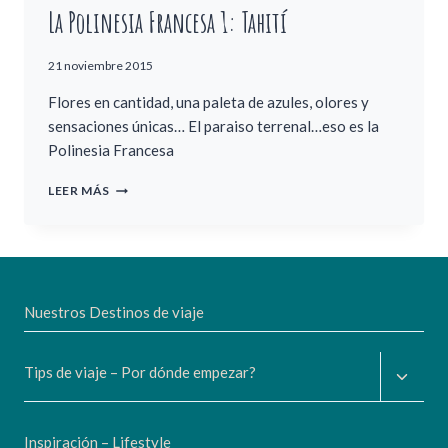
La Polinesia Francesa 1: Tahití
21 noviembre 2015
Flores en cantidad, una paleta de azules, olores y
sensaciones únicas… El paraiso terrenal…eso es la
Polinesia Francesa
LA
LEER MÁS
POLINESIA
FRANCESA
1:
TAHITÍ
Nuestros Destinos de viaje
Altern
Tips de viaje – Por dónde empezar?
menú
hijo
Inspiración – Lifestyle