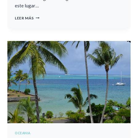
este lugar…
LA
LEER MÁS
POLINESIA
FRANCESA
3:
BORA
BORA
OCEANIA