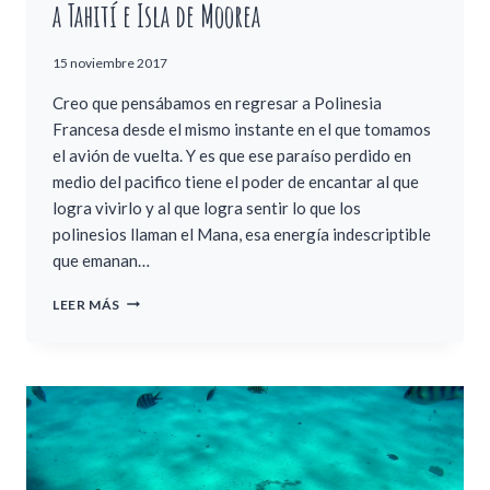
a Tahití e Isla de Moorea
15 noviembre 2017
Creo que pensábamos en regresar a Polinesia
Francesa desde el mismo instante en el que tomamos
el avión de vuelta. Y es que ese paraíso perdido en
medio del pacifico tiene el poder de encantar al que
logra vivirlo y al que logra sentir lo que los
polinesios llaman el Mana, esa energía indescriptible
que emanan…
NUEVO
LEER MÁS
VIAJE
A
POLINESIA
FRANCESA
1:
LLEGADA
A
TAHITÍ
E