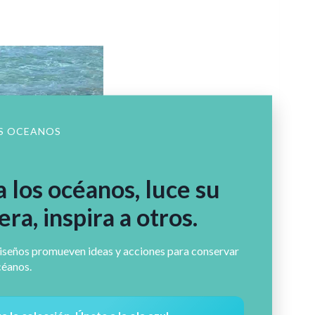
S OCEANOS
 los océanos, luce su
ra, inspira a otros.
iseños promueven ideas y acciones para conservar
céanos.