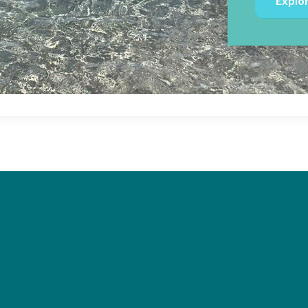
Explor
rnar
ú