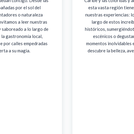
quedan contigo. Desde las
Caribe y las coloridas y 
bañadas por el sol del
esta vasta región tiene
ntadores o naturaleza
nuestras experiencias: l
nvitamos a leer nuestras
largo de estos incre
y saboreado a lo largo de
históricos, sumergiéndot
 la gastronomía local,
escénicos o degusta
e por calles empedradas
momentos inolvidables en
erta a su magia.
descubre la belleza, av