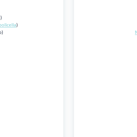
)
olicella
)
o)