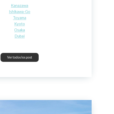
Kanazawa
Ishikawa-Go
Toyama
Kyoto
Osaka
Dubai
Ver todos los post