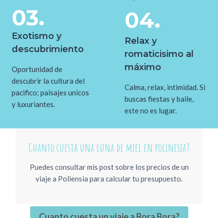
03.
04.
Exotismo y
Relax y
descubrimiento
romaticisimo al
máximo
Oportunidad de
descubrir la cultura del
Calma, relax, intimidad. Si
pacifico; paisajes unicos
buscas fiestas y baile,
y luxuriantes.
este no es lugar.
Cuanto cuesta una luna de miel en polinesia?
Puedes consultar mis post sobre los precios de un
viaje a Poliensia para calcular tu presupuesto.
Cuanto cuesta un viaje a Bora Bora?