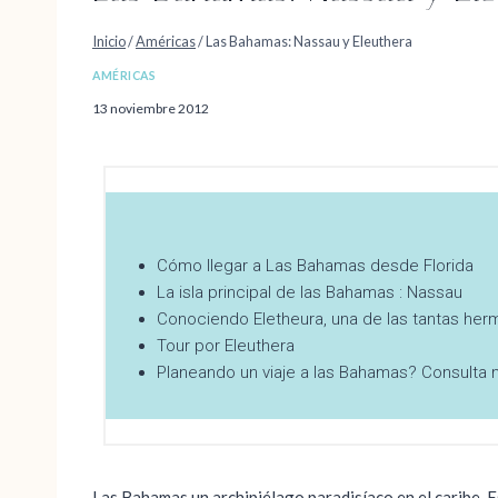
Inicio
/
Américas
/
Las Bahamas: Nassau y Eleuthera
AMÉRICAS
13 noviembre 2012
Cómo llegar a Las Bahamas desde Florida
La isla principal de las Bahamas : Nassau
Conociendo Eletheura, una de las tantas her
Tour por Eleuthera
Planeando un viaje a las Bahamas? Consulta 
Las Bahamas un archipiélago paradisíaco en el caribe. E