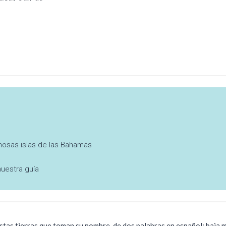
mosas islas de las Bahamas
nuestra guía
stas tierras que toman su nombre, de dos palabras en español: baja m