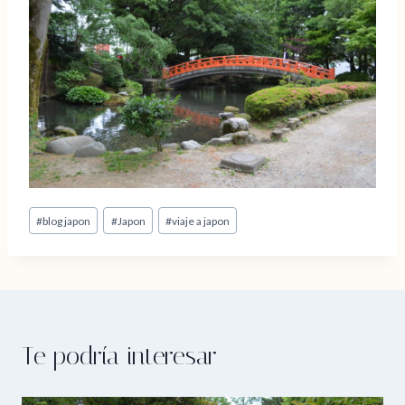
Etiquetas
#
blog japon
#
Japon
#
viaje a japon
de
la
entrada:
Te podría interesar