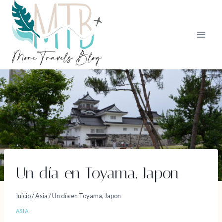
Saltar
al
contenido
Un día en Toyama, Japon
Inicio
/
Asia
/
Un día en Toyama, Japon
ASIA