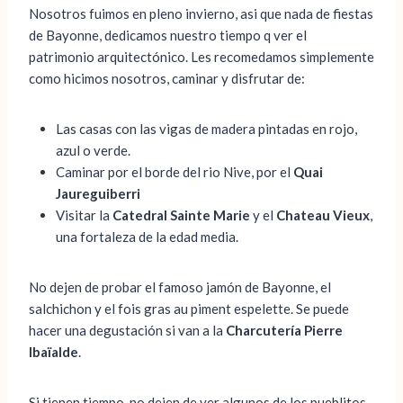
Nosotros fuimos en pleno invierno, asi que nada de fiestas
de Bayonne, dedicamos nuestro tiempo q ver el
patrimonio arquitectónico. Les recomedamos simplemente
como hicimos nosotros, caminar y disfrutar de:
Las casas con las vigas de madera pintadas en rojo,
azul o verde.
Caminar por el borde del rio Nive, por el
Quai
Jaureguiberri
Visitar la
Catedral Sainte Marie
y el
Chateau Vieux
,
una fortaleza de la edad media.
No dejen de probar el famoso jamón de Bayonne, el
salchichon y el fois gras au piment espelette. Se puede
hacer una degustación si van a la
Charcutería Pierre
Ibaïalde
.
Si tienen tiempo, no dejen de ver algunos de los pueblitos