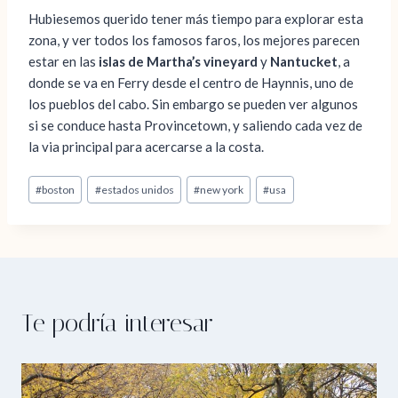
Hubiesemos querido tener más tiempo para explorar esta
zona, y ver todos los famosos faros, los mejores parecen
estar en las
islas de Martha’s vineyard
y
Nantucket
, a
donde se va en Ferry desde el centro de Haynnis, uno de
los pueblos del cabo. Sin embargo se pueden ver algunos
si se conduce hasta Provincetown, y saliendo cada vez de
la via principal para acercarse a la costa.
Etiquetas
#
boston
#
estados unidos
#
new york
#
usa
de
la
entrada:
Te podría interesar