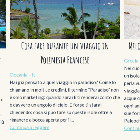
Milo
Cosa fare durante un viaggio in
,
Polinesia Francese
Grecia 
Nel cuo
Oceania – it
un’isol
Hai già pensato a quel viaggio in paradiso? Come lo
perla v
chiamano in molti, e credimi, il termine “Paradiso” non
viaggiat
è solo marketing: quando sarai lì ti renderai conto che
acque cr
a:
è davvero un angolo di cielo. E forse ti starai
ogni ang
chiedendo: cosa si può fare su queste isole oltre a
sue for
a
rimanere a bocca aperta per il…
Paleoch
più
Continua a leggere
Continu
…