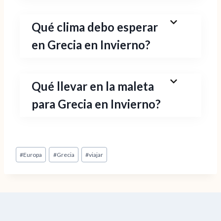
Qué clima debo esperar
en Grecia en Invierno?
Qué llevar en la maleta
para Grecia en Invierno?
Etiquetas
#
Europa
#
Grecia
#
viajar
de
la
entrada: