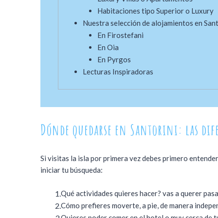
Habitaciones tipo Superior o Luxury
Nuestra selección de alojamientos en Sant
En Firostefani
En Oia
En Pyrgos
Lecturas Inspiradoras
Dónde quedarse en Santorini: las dif
Si visitas la isla por primera vez debes primero enten
iniciar tu búsqueda:
Qué actividades quieres hacer? vas a querer pasa
Cómo prefieres moverte, a pie, de manera indepe
Quieres poder comer en el hotel o muy cerca de t