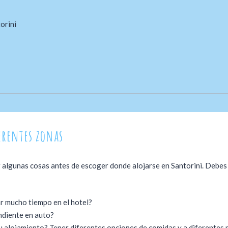
orini
erentes zonas
der algunas cosas antes de escoger donde alojarse en Santorini. Deb
r mucho tiempo en el hotel?
ndiente en auto?
u alojamiento? Tener diferentes opciones de comidas y a diferentes 