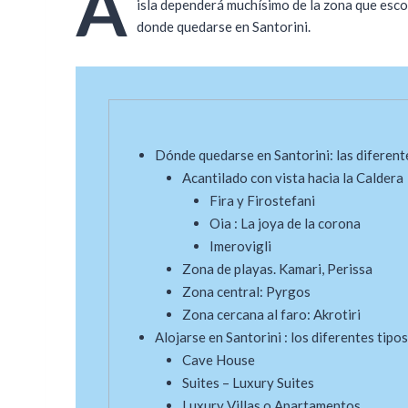
A
isla dependerá muchísimo de la zona que escoj
donde quedarse en Santorini.
Dónde quedarse en Santorini: las diferen
Acantilado con vista hacia la Caldera
Fira y Firostefani
Oia : La joya de la corona
Imerovigli
Zona de playas. Kamari, Perissa
Zona central: Pyrgos
Zona cercana al faro: Akrotiri
Alojarse en Santorini : los diferentes tipo
Cave House
Suites – Luxury Suites
Luxury Villas o Apartamentos