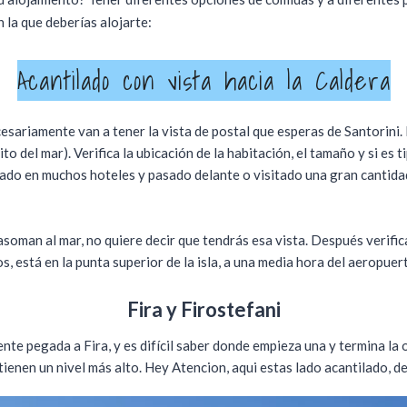
 la que deberías alojarte:
Acantilado con vista hacia la Caldera
cesariamente van a tener la vista de postal que esperas de Santorini
to del mar). Verifica la ubicación de la habitación, el tamaño y si es 
tado en muchos hoteles y pasado delante o visitado una gran cantida
oman al mar, no quiere decir que tendrás esa vista. Después verifica 
, está en la punta superior de la isla, a una media hora del aeropuert
Fira y Firostefani
lmente pegada a Fira, y es difícil saber donde empieza una y termina la
tienen un nivel más alto. Hey Atencion, aqui estas lado acantilado, de