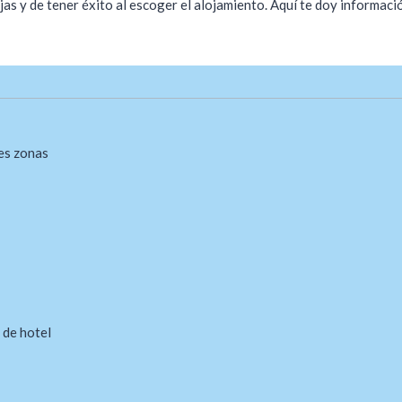
as y de tener éxito al escoger el alojamiento. Aquí te doy informaci
tes zonas
s de hotel