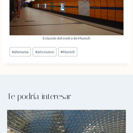
Estación del metro de Munich
Etiquetas
#
alemania
#
año nuevo
#
Munich
de
la
entrada:
Te podría interesar