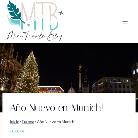
Saltar
al
contenido
Año Nuevo en Munich!
Inicio
/
Europa
/
Año Nuevo en Munich!
EUROPA