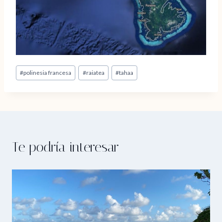
Etiquetas
#
polinesia francesa
#
raiatea
#
tahaa
de
la
entrada:
Te podría interesar