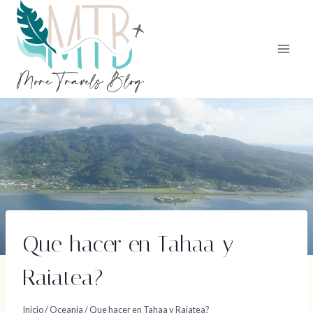
Saltar
al
contenido
Que hacer en Tahaa y
Raiatea?
Inicio
/
Oceania
/
Que hacer en Tahaa y Raiatea?