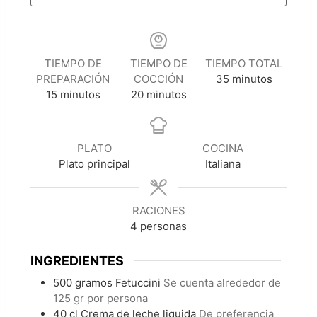
TIEMPO DE
TIEMPO DE
TIEMPO TOTAL
minutos
PREPARACIÓN
COCCIÓN
35
minutos
minutos
minutos
15
minutos
20
minutos
PLATO
COCINA
Plato principal
Italiana
RACIONES
4
personas
INGREDIENTES
500
gramos
Fetuccini
Se cuenta alrededor de
125 gr por persona
40
cl
Crema de leche liquida
De preferencia