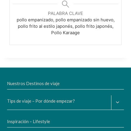
PALABRA CLAVE
pollo empanizado, pollo empanizado sin huevo,
pollo frito al estilo japonés, pollo frito japonés,
Pollo Karaage
Nuestros Destinos de viaje
Altern
Tips de viaje – Por dónde empezar?
menú
hijo
Inspiración – Lifestyle