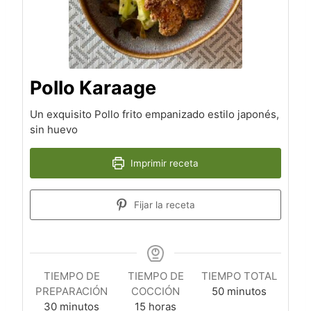
Pollo Karaage
Un exquisito Pollo frito empanizado estilo japonés,
sin huevo
Imprimir receta
Fijar la receta
TIEMPO DE
TIEMPO DE
TIEMPO TOTAL
minutos
PREPARACIÓN
COCCIÓN
50
minutos
minutos
horas
30
minutos
15
horas